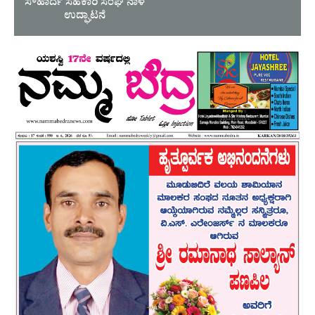
ಸೌಹಾರ್ದ ಸಹಕಾರಿ ಸಂಘ ನಾಳೆ
ಉದ್ಘಾಟನೆ