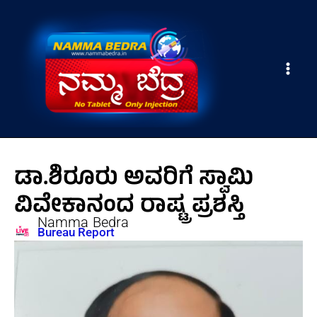
Skip
Main
to
Men
content
ಡಾ.ಶಿರೂರು ಅವರಿಗೆ ಸ್ವಾಮಿ
ವಿವೇಕಾನಂದ ರಾಷ್ಟ್ರ ಪ್ರಶಸ್ತಿ
Namma Bedra
Bureau Report