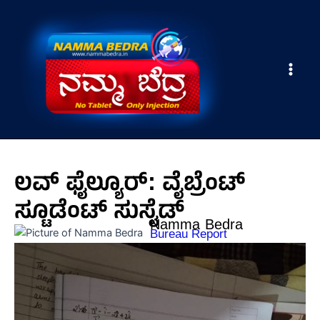
Skip
Main
to
Men
content
ಲವ್ ಫೈಲ್ಯೂರ್: ವೈಬ್ರೆಂಟ್
ಸ್ಟೂಡೆಂಟ್ ಸುಸೈಡ್
Namma Bedra
Bureau Report