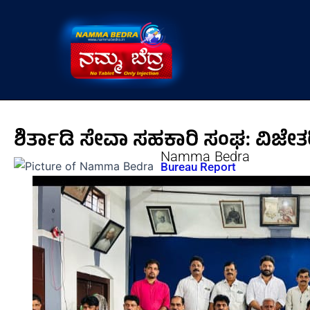
Skip
to
content
ಶಿರ್ತಾಡಿ ಸೇವಾ ಸಹಕಾರಿ ಸಂಘ: ವಿಜೇತ
Namma Bedra
Bureau Report