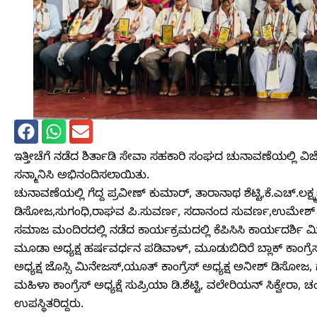
ಇತ್ತೀಚೆಗೆ ನಡೆದ ಶಿರ್ತಾಡಿ ಸೇವಾ ಸಹಕಾರಿ ಸಂಘದ ಚುನಾವಣೆಯಲ್ಲಿ ವಿ
ಸನ್ಮಾನಿಸಿ ಅಭಿನಂದಿಸಲಾಯಿತು.
ಚುನಾವಣೆಯಲ್ಲಿ ಗೆದ್ದ ಪ್ರವೀಣ್ ಕುಮಾರ್, ತಾರಾನಾಥ ಶೆಟ್ಟಿ,ಕೆ.ಎಚ್.ಲಕ್ಷ್ಮ
ಡಿಸೋಜ,ಸುಗಂಧಿ,ರಾಘವ ಪಿ.ಸುವರ್ಣ, ಸದಾನಂದ ಸುವರ್ಣ,ಉಮೇಶ್ ನ
ಸಮಾಜ ಮಂದಿರದಲ್ಲಿ ನಡೆದ ಕಾರ್ಯಕ್ರಮದಲ್ಲಿ ಕೆಪಿಸಿಸಿ ಕಾರ್ಯದರ್ಶಿ ಮ
ಮೂಡಾ ಅಧ್ಯಕ್ಷ ಹರ್ಷವರ್ಧನ ಪಡಿವಾಳ್, ಮೂಡುಬಿದಿರೆ ಬ್ಲಾಕ್ ಕಾಂಗ್ರ
ಅಧ್ಯಕ್ಷ ಜೊಸ್ಸಿ ಮಿನೇಜಸ್,ಯೂತ್ ಕಾಂಗ್ರೆಸ್ ಅಧ್ಯಕ್ಷ ಅನೀಶ್ ಡಿಸೋಜ,
ಮಹಿಳಾ ಕಾಂಗ್ರೆಸ್ ಅಧ್ಯಕ್ಷೆ ಸುಪ್ರಿಯಾ ಡಿ.ಶೆಟ್ಟಿ, ವಲೇರಿಯನ್ ಸಿಕ್ವೇರಾ
ಉಪಸ್ಥಿತರಿದ್ದರು.