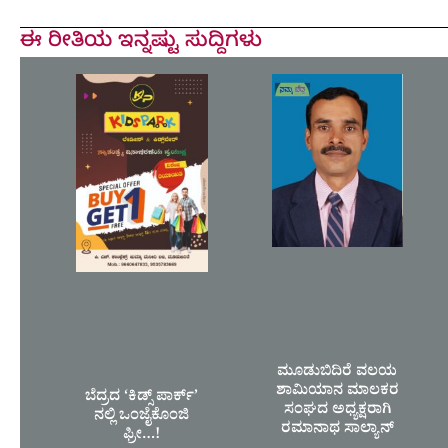
ಈ ರೀತಿಯ ಇನ್ನಷ್ಟು ಸುದ್ದಿಗಳು
ಮೂಡುಬಿದಿರೆ ವಲಯ
ಶಾಮಿಯಾನ ಮಾಲಕರ
ಬೆದ್ರದ ‘ಕಿಡ್ಸ್ ಪಾರ್ಕ್’
ಸಂಘದ ಅಧ್ಯಕ್ಷರಾಗಿ
ನಲ್ಲಿ ಒಂಜೈಕೊಂಜಿ
ರಮಾನಾಥ ಸಾಲ್ಯಾನ್
ಫ್ರೀ…!