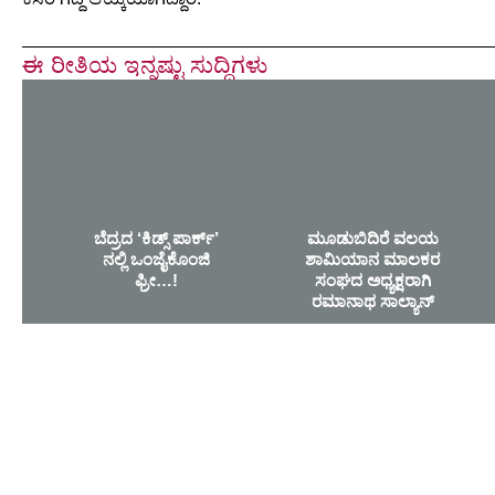
ಈ ರೀತಿಯ ಇನ್ನಷ್ಟು ಸುದ್ದಿಗಳು
ಬೆದ್ರದ ‘ಕಿಡ್ಸ್ ಪಾರ್ಕ್’
ಮೂಡುಬಿದಿರೆ ವಲಯ
ನಲ್ಲಿ ಒಂಜೈಕೊಂಜಿ
ಶಾಮಿಯಾನ ಮಾಲಕರ
ಫ್ರೀ…!
ಸಂಘದ ಅಧ್ಯಕ್ಷರಾಗಿ
ರಮಾನಾಥ ಸಾಲ್ಯಾನ್