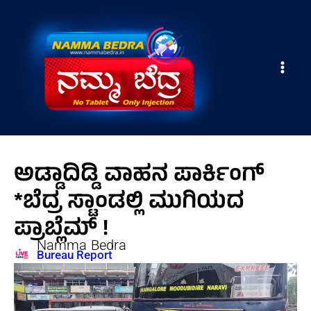
Skip
Main
to
Men
content
ಅಡ್ಡಾದಿಡ್ಡಿ ವಾಹನ ಪಾರ್ಕಿಂಗ್
*ಬೆದ್ರ ಸ್ಟಾಂಡಲ್ಲಿ ಮುಗಿಯದ
ಪ್ರಾಬ್ಲೆಮ್ !
Namma Bedra
Bureau Report