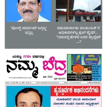
‘ಪೋಸ್ಟ್ ಮಾರ್ಟಮ್ ಜಗ್ಗಣ್ಣ’
ಪಡುಮಾರ್ನಾಡು ಪಂಚಾಯತ್ ಗೆ
ಇನ್ನಿಲ್ಲ
ಅಧಿಕಾರಿಗಳಿಲ್ಲ ಫುಲ್ ಟೈಮ್…
*ಯಾರಲ್ಲಿ ಹೇಳಲಿ ಜನರ ಪ್ರಾಬ್ಲೆಮ್
….?