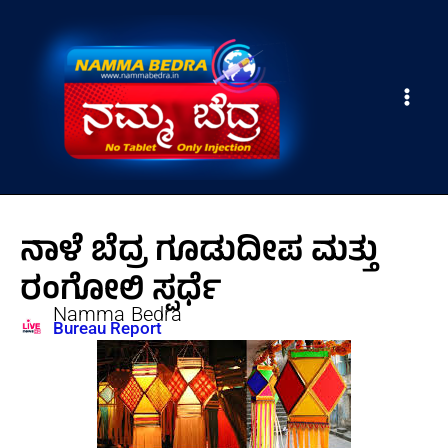
Skip
Main
to
Men
content
ನಾಳೆ ಬೆದ್ರ ಗೂಡುದೀಪ ಮತ್ತು
ರಂಗೋಲಿ ಸ್ಪರ್ಧೆ
Namma Bedra
Bureau Report