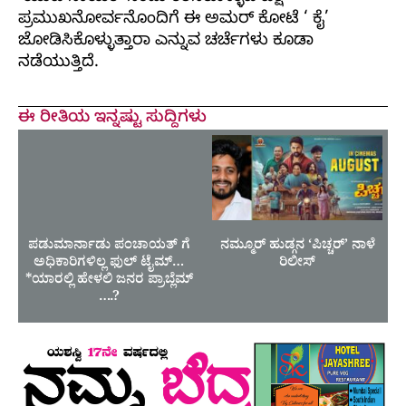
ಪ್ರಮುಖನೋರ್ವನೊಂದಿಗೆ ಈ ಅಮರ್ ಕೋಟೆ ‘ ಕೈ’
ಜೋಡಿಸಿಕೊಳ್ಳುತ್ತಾರಾ ಎನ್ನುವ ಚರ್ಚೆಗಳು ಕೂಡಾ
ನಡೆಯುತ್ತಿದೆ.
ಈ ರೀತಿಯ ಇನ್ನಷ್ಟು ಸುದ್ದಿಗಳು
ಪಡುಮಾರ್ನಾಡು ಪಂಚಾಯತ್ ಗೆ
ನಮ್ಮೂರ್ ಹುಡ್ಗನ ‘ಪಿಚ್ಚರ್’ ನಾಳೆ
ಅಧಿಕಾರಿಗಳಿಲ್ಲ ಫುಲ್ ಟೈಮ್…
ರಿಲೀಸ್
*ಯಾರಲ್ಲಿ ಹೇಳಲಿ ಜನರ ಪ್ರಾಬ್ಲೆಮ್
….?