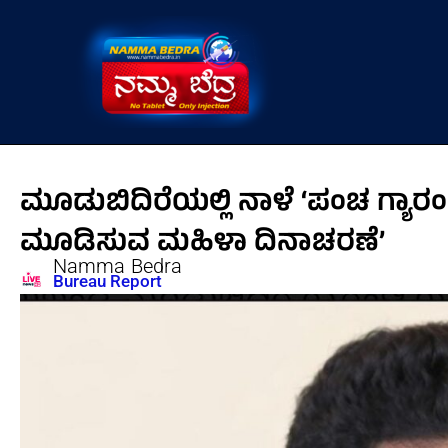
Skip
to
content
ಮೂಡುಬಿದಿರೆಯಲ್ಲಿ ನಾಳೆ ‘ಪಂಚ ಗ್ಯ
ಮೂಡಿಸುವ ಮಹಿಳಾ ದಿನಾಚರಣೆ’
Namma Bedra
Bureau Report