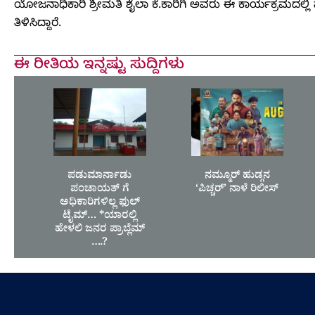
ಯೋಜನಾಧಿಕಾರಿ ಶ್ರೀಮತಿ ಶೈಲಾ ಕೆ.ಕಾರಿಗಿ ಅವರು ಈ ಕಾರ್ಯಕ್ರಮದಲ್ಲಿ ಪಾ
ತಿಳಿಸಿದ್ದಾರೆ.
ಈ ರೀತಿಯ ಇನ್ನಷ್ಟು ಸುದ್ದಿಗಳು
ಪಡುಮಾರ್ನಾಡು
ನಮ್ಮೂರ್ ಹುಡ್ಗನ
ಪಂಚಾಯತ್ ಗೆ
‘ಪಿಚ್ಚರ್’ ನಾಳೆ ರಿಲೀಸ್
ಅಧಿಕಾರಿಗಳಿಲ್ಲ ಫುಲ್
ಟೈಮ್… *ಯಾರಲ್ಲಿ
ಹೇಳಲಿ ಜನರ ಪ್ರಾಬ್ಲೆಮ್
….?