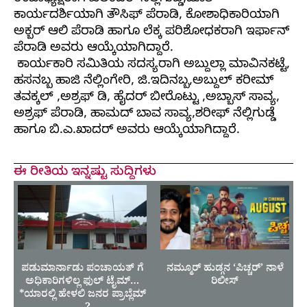
ಕಾರ್ಯದರ್ಶಿಯಾಗಿ ತೌಸಿಫ್ ಪೆರಾಡಿ, ಕೋಶಾಧಿಕಾರಿಯಾಗಿ
ಅಕ್ಬರ್ ಆಲಿ ಪೆರಾಡಿ ಹಾಗೂ ಲೆಕ್ಕ ಪರಿಶೋಧಕರಾಗಿ ಇರ್ಫಾನ್
ಪೆರಾಡಿ ಅವರು ಆಯ್ಕೆಯಾಗಿದ್ದಾರೆ.
‌ ಕಾರ್ಯಕಾರಿ ಸಮಿತಿಯ ಸದಸ್ಯರಾಗಿ ಅಬ್ದುಲ್ಲಾ ಮಾವಿನಕಟ್ಟೆ,
ಹಸನಬ್ಬ ಹಾಜಿ ನೆಲ್ಲಿಂಗೇರಿ, ಜಿ.ಇದಿನಬ್ಬ,ಅಬ್ದುಲ್ ಕರೀಮ್
ತವಕ್ಕಲ್ ,ಅಶ್ರಫ್ ಡಿ, ಹೈದರ್ ಬೀರೊಟ್ಟು ,ಅಬ್ಬಾಸ್ ಸಾವ್ಯ,
ಅಶ್ರಫ್ ಪೆರಾಡಿ, ಹಾಮದ್ ಬಾವ ಸಾವ್ಯ,ಶರೀಫ್ ನೆಲ್ಲಿಗುಡ್ಡೆ
ಹಾಗೂ ಬಿ.ಎ.ಖಾದರ್ ಅವರು ಆಯ್ಕೆಯಾಗಿದ್ದಾರೆ.
ಈ ರೀತಿಯ ಇನ್ನಷ್ಟು ಸುದ್ದಿಗಳು
ಪಡುಮಾರ್ನಾಡು ಪಂಚಾಯತ್ ಗೆ
ನಮ್ಮೂರ್ ಹುಡ್ಗನ ‘ಪಿಚ್ಚರ್’ ನಾಳೆ
ಅಧಿಕಾರಿಗಳಿಲ್ಲ ಫುಲ್ ಟೈಮ್…
ರಿಲೀಸ್
*ಯಾರಲ್ಲಿ ಹೇಳಲಿ ಜನರ ಪ್ರಾಬ್ಲೆಮ್