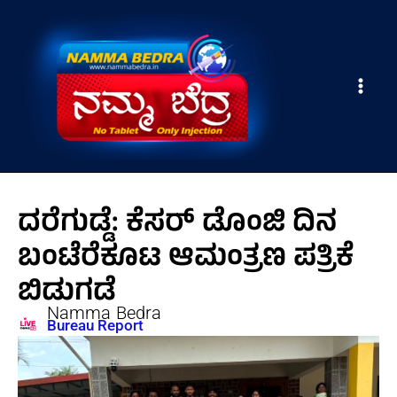
Skip
Main
to
Men
content
ದರೆಗುಡ್ಡೆ: ಕೆಸರ್ ಡೊಂಜಿ ದಿನ
ಬಂಟೆರೆಕೂಟ ಆಮಂತ್ರಣ ಪತ್ರಿಕೆ
ಬಿಡುಗಡೆ
Namma Bedra
Bureau Report