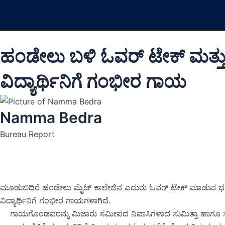
Skip
to
content
ಹಂಡೇಲು ಬಳಿ ಓವರ್ ಟೇಕ್ ಮತ್ತು ಅ
ವಿದ್ಯಾರ್ಥಿನಿಗೆ ಗಂಭೀರ ಗಾಯ
Namma Bedra
Bureau Report
ಮೂಡುಬಿದಿರೆ ಹಂಡೇಲು ಮೈಟ್ ಕಾಲೇಜಿನ ಎದುರು ಓವರ್ ಟೇಕ್ ಮಾಡುವ ಭರದಲ್ಲಿ ಎದ
ವಿದ್ಯಾರ್ಥಿನಿಗೆ ಗಂಭೀರ ಗಾಯಗಳಾಗಿದೆ.
ಗಾಯಗೊಂಡವರನ್ನು ಮಿಜಾರು ಸಮೀಪದ ನಿವಾಸಿಗಳಾದ ಸುಮಿತ್ರಾ ಹಾಗೂ ಸಾನ್