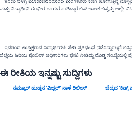
ಇಂದು ಬೆಳಿಗ್ಗೆ ಮೂಡುಬಿದಿರೆಯಿಂದ ಮಂಗಳೂರು ಕಡೆಗೆ ಹೋಗುತ್ತಿದ್ದ ಮಾಸ್ಟರ್ 
ಮತ್ತು ವಿದ್ಯಾರ್ಥಿನಿ ಗಂಭೀರ ಗಾಯಗೊಂಡಿದ್ದಾರೆ‌.ಬಸ್ ಚಾಲಕ ಬಸ್ಸನ್ನು ಅಲ್ಲೇ ಬಿಟ್
ಇದರಿಂದ ಉದ್ರಿಕ್ತರಾದ ವಿದ್ಯಾರ್ಥಿಗಳು ಸೇರಿ ಪ್ರತಿಭಟನೆ ನಡೆಸಿದ್ದಾರಲ್ಲದೆ ಬಸ್ಸಿ
ಜಿಲ್ಲೆಯ ಹಿರಿಯ ಪೊಲೀಸ್ ಅಧಿಕಾರಿಗಳು ಭೇಟಿ ನೀಡಿದ್ದು ದೊಡ್ಡ ಸಂಖ್ಯೆಯಲ್ಲಿ 
ಈ ರೀತಿಯ ಇನ್ನಷ್ಟು ಸುದ್ದಿಗಳು
ನಮ್ಮೂರ್ ಹುಡ್ಗನ ‘ಪಿಚ್ಚರ್’ ನಾಳೆ ರಿಲೀಸ್
ಬೆದ್ರದ ‘ಕಿಡ್ಸ