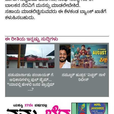
ಹಾಗಾಗಿ ಸಹೃದಯಿ ದಾನಿಗಳು, ಸಂಘ ಸಂಸ್ಥೆಗಳು ಈ
ಬಾಲಕನ ನೆರವಿಗೆ ಮನಸ್ಸು ಮಾಡಲೇಬೇಕಿದೆ.
ಸಹಾಯ ಮಾಡಲಿಚ್ಚಿಸುವವರು ಈ ಕೆಳಕಂಡ ಬ್ಯಾಂಕ್ ಖಾತೆಗೆ
ಕಳುಹಿಸಬಹುದು.
ಈ ರೀತಿಯ ಇನ್ನಷ್ಟು ಸುದ್ದಿಗಳು
ಪಡುಮಾರ್ನಾಡು ಪಂಚಾಯತ್ ಗೆ
ನಮ್ಮೂರ್ ಹುಡ್ಗನ ‘ಪಿಚ್ಚರ್’ ನಾಳೆ
ಅಧಿಕಾರಿಗಳಿಲ್ಲ ಫುಲ್ ಟೈಮ್…
ರಿಲೀಸ್
*ಯಾರಲ್ಲಿ ಹೇಳಲಿ ಜನರ ಪ್ರಾಬ್ಲೆಮ್
….?