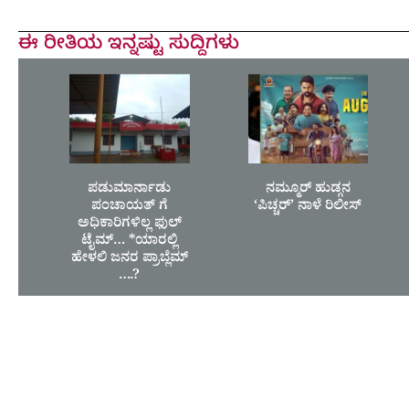
ಈ ರೀತಿಯ ಇನ್ನಷ್ಟು ಸುದ್ದಿಗಳು
ಪಡುಮಾರ್ನಾಡು
ನಮ್ಮೂರ್ ಹುಡ್ಗನ
ಪಂಚಾಯತ್ ಗೆ
‘ಪಿಚ್ಚರ್’ ನಾಳೆ ರಿಲೀಸ್
ಅಧಿಕಾರಿಗಳಿಲ್ಲ ಫುಲ್
ಟೈಮ್… *ಯಾರಲ್ಲಿ
ಹೇಳಲಿ ಜನರ ಪ್ರಾಬ್ಲೆಮ್
….?