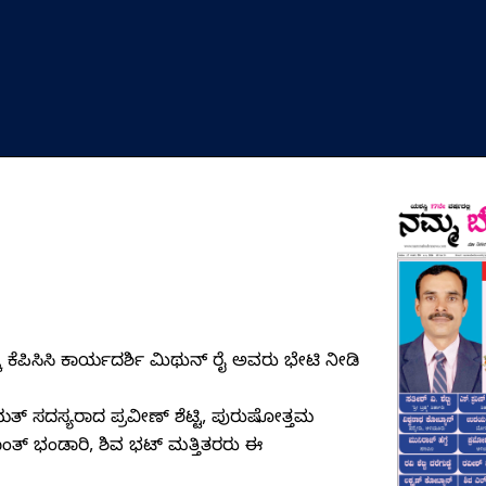
್ಕೆ ಕೆಪಿಸಿಸಿ ಕಾರ್ಯದರ್ಶಿ ಮಿಥುನ್ ರೈ ಅವರು ಭೇಟಿ ನೀಡಿ
ತ್ ಸದಸ್ಯರಾದ ಪ್ರವೀಣ್ ಶೆಟ್ಟಿ, ಪುರುಷೋತ್ತಮ
ಂತ್ ಭಂಡಾರಿ, ಶಿವ ಭಟ್ ಮತ್ತಿತರರು ಈ