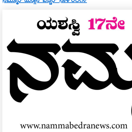
ನಮ್ಮೂರ್ ಹುಡ್ಗನ ‘ಪಿಚ್ಚರ್’ ನಾಳೆ ರಿಲೀಸ್