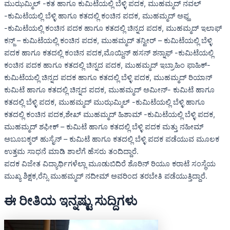
ಮುಝಮ್ಮಿಲ್ -ಕತ ಹಾಗೂ ಕುಮಿಟೆಯಲ್ಲಿ ಬೆಳ್ಳಿ ಪದಕ, ಮುಹಮ್ಮದ್ ನವಲ್
-ಕುಮಿಟೆಯಲ್ಲಿ ಬೆಳ್ಳಿ ಹಾಗೂ ಕತದಲ್ಲಿ ಕಂಚಿನ ಪದಕ, ಮುಹಮ್ಮದ್ ಅಫ್ಹ
-ಕುಮಿಟೆಯಲ್ಲಿ ಕಂಚಿನ ಪದಕ ಹಾಗೂ ಕತದಲ್ಲಿ ಚಿನ್ನದ ಪದಕ, ಮುಹಮ್ಮದ್ ಇಲಾಫ್
ಕನ್ಜ್ – ಕುಮಿಟೆಯಲ್ಲಿ ಕಂಚಿನ ಪದಕ, ಮುಹಮ್ಮದ್ ತನ್ವೀರ್ – ಕುಮಿಟೆಯಲ್ಲಿ ಬೆಳ್ಳಿ
ಪದಕ ಹಾಗೂ ಕತದಲ್ಲಿ ಕಂಚಿನ ಪದಕ,ಮೊಯ್ದಿನ್ ಹಸನ್ ಶನ್ನಾಫ್ -ಕುಮಿಟೆಯಲ್ಲಿ
ಕಂಚಿನ ಪದಕ ಹಾಗೂ ಕತದಲ್ಲಿ ಚಿನ್ನದ ಪದಕ, ಮುಹಮ್ಮದ್ ಇಬ್ರಾಹಿಂ ಫಾಹಿಕ್-
ಕುಮಿಟೆಯಲ್ಲಿ ಚಿನ್ನದ ಪದಕ ಹಾಗೂ ಕತದಲ್ಲಿ ಬೆಳ್ಳಿ ಪದಕ, ಮುಹಮ್ಮದ್ ರಿಯಾನ್
ಕುಮಿಟೆ ಹಾಗೂ ಕತದಲ್ಲಿ ಚಿನ್ನದ ಪದಕ, ಮುಹಮ್ಮದ್ ಅಮೀನ್- ಕುಮಿಟೆ ಹಾಗೂ
ಕತದಲ್ಲಿ ಬೆಳ್ಳಿ ಪದಕ, ಮುಹಮ್ಮದ್ ಮುಝಮ್ಮಿಲ್ -ಕುಮಿಟೆಯಲ್ಲಿ ಬೆಳ್ಳಿ ಹಾಗೂ
ಕತದಲ್ಲಿ ಕಂಚಿನ ಪದಕ,ಶೇಖ್ ಮುಹಮ್ಮದ್ ಹಿಶಾಮ್ -ಕುಮಿಟೆಯಲ್ಲಿ ಬೆಳ್ಳಿ ಪದಕ,
ಮುಹಮ್ಮದ್ ಶಫೀಕ್ – ಕುಮಿಟೆ ಹಾಗೂ ಕತದಲ್ಲಿ ಬೆಳ್ಳಿ ಪದಕ ಮತ್ತು ನಹೀಮ್
ಅಬೂಬಕ್ಕರ್ ಹುಸೈನ್ – ಕುಮಿಟೆ ಹಾಗೂ ಕತದಲ್ಲಿ ಬೆಳ್ಳಿ ಪದಕ ಪಡೆಯುವ ಮೂಲಕ
ಉತ್ತಮ ಸಾಧನೆ ಮಾಡಿ ಶಾಲೆಗೆ ಹೆಸರು ತಂದಿದ್ದಾರೆ.
ಪದಕ ವಿಜೇತ ವಿದ್ಯಾರ್ಥಿಗಳೆಲ್ಲಾ ಮೂಡುಬಿದಿರೆ ಶೊರಿನ್ ರಿಯೂ ಕರಾಟೆ ಸಂಸ್ಥೆಯ
ಮುಖ್ಯ ಶಿಕ್ಷಕ,ರೆನ್ಸಿ ಮುಹಮ್ಮದ್ ನದೀಮ್ ಅವರಿಂದ ತರಬೇತಿ ಪಡೆಯುತ್ತಿದ್ದಾರೆ.
ಈ ರೀತಿಯ ಇನ್ನಷ್ಟು ಸುದ್ದಿಗಳು