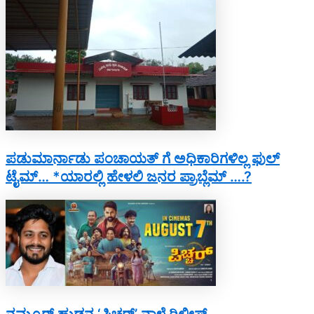
ಪಡುಮಾರ್ನಾಡು ಪಂಚಾಯತ್ ಗೆ ಅಧಿಕಾರಿಗಳಿಲ್ಲ ಫುಲ್
ಟೈಮ್… *ಯಾರಲ್ಲಿ ಹೇಳಲಿ ಜನರ ಪ್ರಾಬ್ಲೆಮ್ ….?