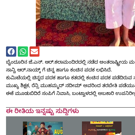
ಬೈಂದೂರಿನ ಜೆ.ಎನ್. ಆರ್.ಕಲಾಮಂದಿರದಲ್ಲಿ ನಡೆದ ಅಂತರಾಷ್ಟ್ರೀಯ ಮ
ಸಾನ್ವಿ ಆರ್.ನಾಯ್ಕ್ ಗೆ ಚಿನ್ನ ಹಾಗೂ ಕಂಚಿನ ಪದಕ ಲಭಿಸಿದೆ.
ಕುಮಿಟೆಯಲ್ಲಿ ಚಿನ್ನದ ಪದಕ ಹಾಗೂ ಕತದಲ್ಲಿ ಕಂಚಿನ ಪದಕ ಪಡೆದಿರುವ
ಮುಖ್ಯ ಶಿಕ್ಷಕ, ರೆನ್ಸಿ ಮುಹಮ್ಮದ್ ನದೀಮ್ ಅವರಿಂದ ತರಬೇತಿ ಪಡೆಯುತ್ತಿ
ಈಕೆ ಮೂಡುಬಿದಿರೆ ಸಂಪಿಗೆ ನಿವಾಸಿ, ಬಂಟ್ವಾಳದಲ್ಲಿ ಅಬಕಾರಿ ಉಪನಿರೀಕ್
ಈ ರೀತಿಯ ಇನ್ನಷ್ಟು ಸುದ್ದಿಗಳು