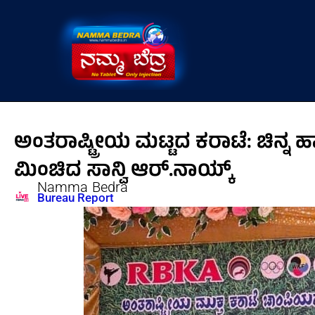
Skip
to
content
ಅಂತರಾಷ್ಟ್ರೀಯ ಮಟ್ಟದ ಕರಾಟೆ: ಚಿನ
ಮಿಂಚಿದ ಸಾನ್ವಿ ಆರ್.ನಾಯ್ಕ್
Namma Bedra
Bureau Report