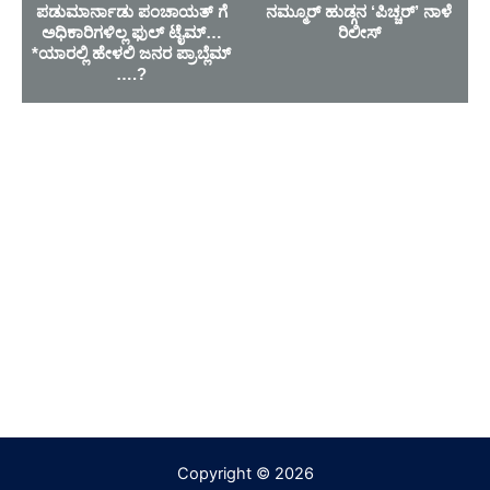
ಪಡುಮಾರ್ನಾಡು ಪಂಚಾಯತ್ ಗೆ
ನಮ್ಮೂರ್ ಹುಡ್ಗನ ‘ಪಿಚ್ಚರ್’ ನಾಳೆ
ಅಧಿಕಾರಿಗಳಿಲ್ಲ ಫುಲ್ ಟೈಮ್…
ರಿಲೀಸ್
*ಯಾರಲ್ಲಿ ಹೇಳಲಿ ಜನರ ಪ್ರಾಬ್ಲೆಮ್
….?
Copyright © 2026