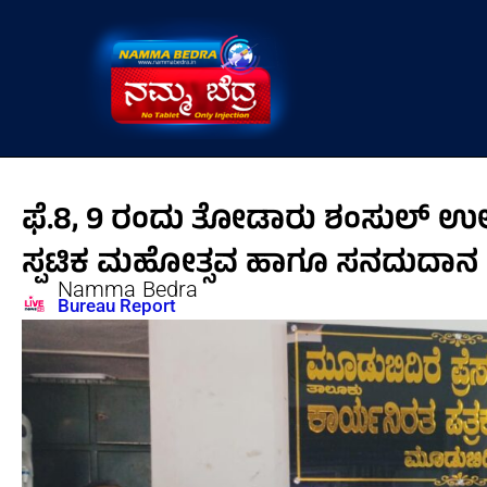
Skip
to
content
ಫೆ.8, 9 ರಂದು ತೋಡಾರು ಶಂಸುಲ್ ಉ
ಸ್ಪಟಿಕ ಮಹೋತ್ಸವ ಹಾಗೂ ಸನದುದಾನ
Namma Bedra
Bureau Report