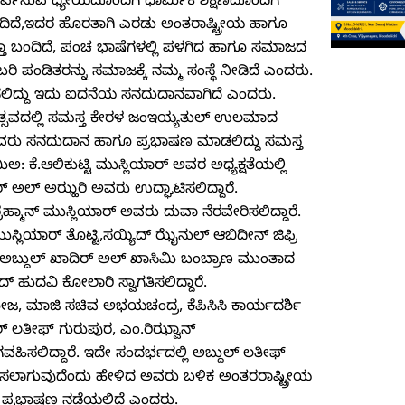
ಪಿಸುವ ಧ್ಯೇಯದೊಂದಿಗೆ ಧಾರ್ಮಿಕ ಶಿಕ್ಷಣದೊಂದಿಗೆ
ಬಂದಿದೆ,ಇದರ ಹೊರತಾಗಿ ಎರಡು ಅಂತರಾಷ್ಟ್ರೀಯ ಹಾಗೂ
ತ್ತಾ ಬಂದಿದೆ, ಪಂಚ ಭಾಷೆಗಳಲ್ಲಿ ಪಳಗಿದ ಹಾಗೂ ಸಮಾಜದ
ಿ ಪಂಡಿತರನ್ನು ಸಮಾಜಕ್ಕೆ ನಮ್ಮ ಸಂಸ್ಥೆ ನೀಡಿದೆ ಎಂದರು.
ೀಡಲಿದ್ದು ಇದು ಐದನೆಯ ಸನದುದಾನವಾಗಿದೆ ಎಂದರು.
್ಸವದಲ್ಲಿ ಸಮಸ್ತ ಕೇರಳ ಜಂಇಯ್ಯತುಲ್ ಉಲಮಾದ
ಅವರು ಸನದುದಾನ ಹಾಗೂ ಪ್ರಭಾಷಣ ಮಾಡಲಿದ್ದು ಸಮಸ್ತ
ೆ.ಆಲಿಕುಟ್ಟಿ ಮುಸ್ಲಿಯಾರ್ ಅವರ ಅಧ್ಯಕ್ಷತೆಯಲ್ಲಿ
 ಅಲ್ ಅಝ್ಹರಿ ಅವರು ಉದ್ಘಾಟಿಸಲಿದ್ದಾರೆ.
್ಮಾನ್ ಮುಸ್ಲಿಯಾರ್ ಅವರು ದುವಾ ನೆರವೇರಿಸಲಿದ್ದಾರೆ.
ಲಿಯಾರ್ ತೊಟ್ಟಿ,ಸಯ್ಯಿದ್ ಝೈನುಲ್ ಆಬಿದೀನ್ ಜಿಫ್ರಿ
 ಅಬ್ದುಲ್ ಖಾದಿರ್ ಅಲ್ ಖಾಸಿಮಿ ಬಂಬ್ರಾಣ ಮುಂತಾದ
 ಹುದವಿ ಕೋಲಾರಿ ಸ್ವಾಗತಿಸಲಿದ್ದಾರೆ.
, ಮಾಜಿ ಸಚಿವ ಅಭಯಚಂದ್ರ, ಕೆಪಿಸಿಸಿ ಕಾರ್ಯದರ್ಶಿ
್‌ ಲತೀಫ್ ಗುರುಪುರ, ಎಂ.ರಿಝ್ವಾನ್
ಸಲಿದ್ದಾರೆ. ಇದೇ ಸಂದರ್ಭದಲ್ಲಿ ಅಬ್ದುಲ್ ಲತೀಫ್
ಸಲಾಗುವುದೆಂದು ಹೇಳಿದ ಅವರು ಬಳಿಕ ಅಂತರರಾಷ್ಟ್ರೀಯ
್ಯ ಪ್ರಭಾಷಣ ನಡೆಯಲಿದೆ ಎಂದರು.