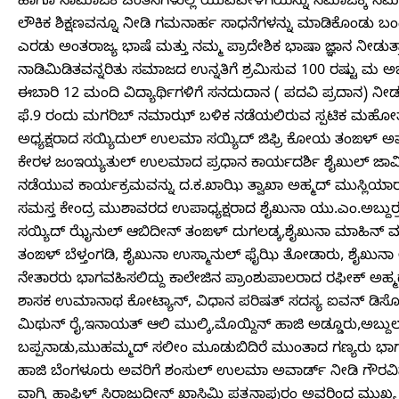
ಹಾಗೂ ಸಾಮಾಜಿಕ ಚಿಂತನೆಗಳುಲ್ಲ ಯುವಪೀಳಿಗೆಯನ್ನು ಸಮಾಜಕ್ಕೆ ಸಮರ್
ಲೌಕಿಕ ಶಿಕ್ಷಣವನ್ನೂ ನೀಡಿ ಗಮನಾರ್ಹ ಸಾಧನೆಗಳನ್ನು ಮಾಡಿಕೊಂಡು 
ಎರಡು ಅಂತರಾಜ್ಯ ಭಾಷೆ ಮತ್ತು ನಮ್ಮ ಪ್ರಾದೇಶಿಕ ಭಾಷಾ ಜ್ಞಾನ ನೀಡು
ನಾಡಿಮಿಡಿತವನ್ನರಿತು ಸಮಾಜದ ಉನ್ನತಿಗೆ ಶ್ರಮಿಸುವ 100 ರಷ್ಟು ಮ ಅಬರ
ಈಬಾರಿ 12 ಮಂದಿ ವಿದ್ಯಾರ್ಥಿಗಳಿಗೆ ಸನದುದಾನ ( ಪದವಿ ಪ್ರದಾನ) ನ
ಫೆ.9 ರಂದು ಮಗರಿಬ್ ನಮಾಝ್ ಬಳಿಕ ನಡೆಯಲಿರುವ ಸ್ಪಟಿಕ ಮಹೋತ
ಅಧ್ಯಕ್ಷರಾದ ಸಯ್ಯಿದುಲ್ ಉಲಮಾ ಸಯ್ಯಿದ್ ಜಿಫ್ರಿ ಕೋಯ ತಂಙಳ್ 
ಕೇರಳ ಜಂಇಯ್ಯತುಲ್ ಉಲಮಾದ ಪ್ರಧಾನ ಕಾರ್ಯದರ್ಶಿ ಶೈಖುಲ್ ಜಾಮಿಅ: ಕ
ನಡೆಯುವ ಕಾರ್ಯಕ್ರಮವನ್ನು ದ.ಕ.ಖಾಝಿ ತ್ವಾಖಾ ಅಹ್ಮದ್ ಮುಸ್ಲಿಯಾರ್
ಸಮಸ್ತ ಕೇಂದ್ರ ಮುಶಾವರದ ಉಪಾಧ್ಯಕ್ಷರಾದ ಶೈಖುನಾ ಯು.ಎಂ.ಅಬ್ದುರ್ರಹ
ಸಯ್ಯಿದ್ ಝೈನುಲ್ ಆಬಿದೀನ್ ತಂಙಳ್ ದುಗಲಡ್ಕ,ಶೈಖುನಾ ಮಾಹಿನ್ ಮುಸ್
ತಂಙಳ್ ಬೆಳ್ತಂಗಡಿ, ಶೈಖುನಾ ಉಸ್ಮಾನುಲ್ ಫೈಝಿ ತೋಡಾರು, ಶೈಖುನಾ
ನೇತಾರರು ಭಾಗವಹಿಸಲಿದ್ದು ಕಾಲೇಜಿನ ಪ್ರಾಂಶುಪಾಲರಾದ ರಫೀಕ್ ಅಹ್ಮದ್
ಶಾಸಕ ಉಮಾನಾಥ ಕೋಟ್ಯಾನ್, ವಿಧಾನ ಪರಿಷತ್ ಸದಸ್ಯ ಐವನ್ ಡಿಸೋಜ
ಮಿಥುನ್ ರೈ,ಇನಾಯತ್ ಆಲಿ ಮುಲ್ಕಿ,ಮೊಯ್ದಿನ್ ಹಾಜಿ ಅಡ್ಡೂರು,ಅಬ್ದುಲ
ಬಪ್ಪನಾಡು,ಮುಹಮ್ಮದ್ ಸಲೀಂ ಮೂಡುಬಿದಿರೆ ಮುಂತಾದ ಗಣ್ಯರು ಭಾಗವಹಿ
ಹಾಜಿ ಬೆಂಗಳೂರು ಅವರಿಗೆ ಶಂಸುಲ್ ಉಲಮಾ ಅವಾರ್ಡ್ ನೀಡಿ ಗೌರವಿ
ವಾಗ್ಮಿ ಹಾಫಿಳ್ ಸಿರಾಜುದ್ದೀನ್ ಖಾಸಿಮಿ ಪತ್ತನಾಪುರಂ ಅವರಿಂದ ಮುಖ