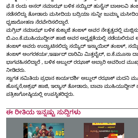
ಫೆ.8 ರಂದು ಅಸರ್ ನಮಾಝ್ ಬಳಿಕ ಸಯ್ಯಿದ್ ಹುಸೈನ್ ಬಾಅಲವಿ ತ
ನಡೆಸಲಿದ್ದು ತೋಡಾರು ಮಸೀದಿಯ ಬದ್ರಿಯಾ ಸುನ್ನೀ ಜುಮ್ಮಾ ಮಸೀದಿಯ
ಧ್ವಜಾರೋಹಣ ನೆರವೇರಿಸಲಿದ್ದಾರೆ.
ಮಗ್ರಿಬ್ ನಮಾಝ್ ಬಳಿಕ ಕುಕ್ಕಾಜೆ ತಂಙಳ್ ಅವರ ನೇತೃತ್ವದಲ್ಲಿ ಮಜ್ಲಿಸು
ಬಿ.ಎಂ.ಕೆ.ಮುಹಿಯುದ್ದೀನ್ ಹಾಜಿ ಅವರ ಅಧ್ಯಕ್ಷತೆಯಲ್ಲಿ ನಡೆಯಲಿರು
ತಂಙಳ್ ಅವರು ಉದ್ಘಾಟಿಸಲಿದ್ದು ಸಯ್ಯಿದ್ ಇಸ್ಮಾಯಿಲ್ ತಂಙಳ್, ಸಯ್
ತಂಙಳ್ ಅಂಗರಕರ್ಯ,ಇರ್ಷಾದ್ ದಾರಿಮಿ ಮಿತ್ತಬೈಲ್, ಐ.ಕೆ.ಮೂಸಾ ದಾರ
ಭಾಗವಹಿಸಲಿದ್ದಾರೆ , ಬಳಿಕ ಅಬ್ದುಲ್ ರಝಾಕ್ ಅಬ್ರಾರಿ ಅವರಿಂದ ಮುಖ
ನೀಡಿದರು.
ಸ್ವಾಗತ ಸಮಿತಿಯ ಪ್ರಧಾನ ಕಾರ್ಯದರ್ಶಿ ಅಬ್ದುಲ್ ರಝಾಕ್ ಮದನಿ ಮ
ಹೊಸ್ಮನೆ,ಅಶ್ರಫ್ ಹಾಜಿ, ಇಲ್ಯಾಸ್ ತೋಡಾರು, ಬಾವಾ ಮುಹಿಯುದ್ದೀ
ಪತ್ರಿಕಾಗೋಷ್ಠಿಯಲ್ಲಿ ಉಪಸ್ಥಿತರಿದ್ದರು.
ಈ ರೀತಿಯ ಇನ್ನಷ್ಟು ಸುದ್ದಿಗಳು