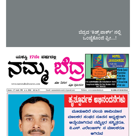
ಬೆದ್ರದ ‘ಕಿಡ್ಸ್ ಪಾರ್ಕ್’ ನಲ್ಲಿ
ಒಂಜೈಕೊಂಜಿ ಫ್ರೀ…!