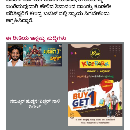
ಬಹಿರಂಗವಾಗಿಯೇ ಮೋಸ ಮಾಡಿದೆ,ಈ ಬಜೆಟನ್ನು
ಖಂಡಿಸುವುದಾಗಿ ಹೇಳಿದ ಶಿವಾನಂದ ಪಾಂಡ್ರು ಕೂಡಲೇ
ಪರಿಶಿಷ್ಟರಿಗೆ ಕೇಂದ್ರ ಬಜೆಟ್ ನಲ್ಲಿ ನ್ಯಾಯ ಸಿಗಬೇಕೆಂದು
ಆಗ್ರಹಿಸಿದ್ದಾರೆ.
ಈ ರೀತಿಯ ಇನ್ನಷ್ಟು ಸುದ್ದಿಗಳು
ನಮ್ಮೂರ್ ಹುಡ್ಗನ ‘ಪಿಚ್ಚರ್’ ನಾಳೆ
ರಿಲೀಸ್