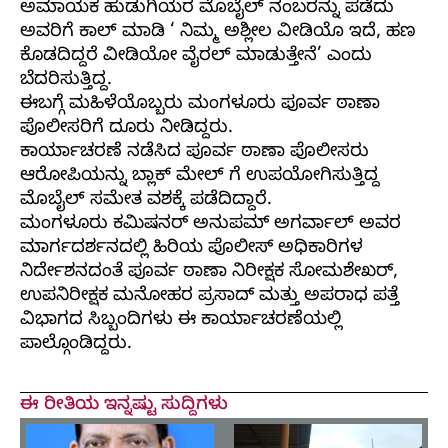
ಅಮಾಯಕ ಹುಡುಗಿಯರ ಮೊಬೈಲ್ ನಂಬರನ್ನು ಪಡೆದು
ಅವರಿಗೆ ಕಾಲ್ ಮಾಡಿ ‘ ನಿಮ್ಮ ಅಶ್ಲೀಲ ವೀಡಿಯೊ ಇದೆ, ಹಣ
ಕೊಡದಿದ್ದರೆ ವೀಡಿಯೋ ವೈರಲ್ ಮಾಡುತ್ತೇನೆ’ ಎಂದು
ಬೆದರಿಸುತ್ತಿದ್ದ.
ಈಬಗ್ಗೆ ಮಹಿಳೆಯೊಬ್ಬರು ಮಂಗಳೂರು ಪೂರ್ವ ಠಾಣಾ
ಪೊಲೀಸರಿಗೆ ದೂರು ನೀಡಿದ್ದರು.
ಕಾರ್ಯಾಚರಣೆ ನಡೆಸಿದ ಪೂರ್ವ ಠಾಣಾ ಪೊಲೀಸರು
ಆರೋಪಿಯನ್ನು ಬ್ಲಾಕ್ ಮೇಲ್ ಗೆ ಉಪಯೋಗಿಸುತ್ತಿದ್ದ
ಮೊಬೈಲ್ ಸಮೇತ ವಶಕ್ಕೆ ಪಡೆದಿದ್ದಾರೆ.
ಮಂಗಳೂರು ಕಮಿಷನರ್ ಅನುಪಮ್ ಅಗರ್ವಾಲ್ ಅವರ
ಮಾರ್ಗದರ್ಶನದಲ್ಲಿ ಹಿರಿಯ ಪೊಲೀಸ್ ಅಧಿಕಾರಿಗಳ
ನಿರ್ದೇಶನದಂತೆ ಪೂರ್ವ ಠಾಣಾ ನಿರೀಕ್ಷಕ ಸೋಮಶೇಖರ್,
ಉಪನಿರೀಕ್ಷಕ ಮನೋಹರ ಪ್ರಸಾದ್ ಮತ್ತು ಅಪರಾಧ ಪತ್ತೆ
ವಿಭಾಗದ ಸಿಬ್ಬಂದಿಗಳು ಈ ಕಾರ್ಯಾಚರಣೆಯಲ್ಲಿ
ಪಾಲ್ಗೊಂಡಿದ್ದರು.
ಈ ರೀತಿಯ ಇನ್ನಷ್ಟು ಸುದ್ದಿಗಳು