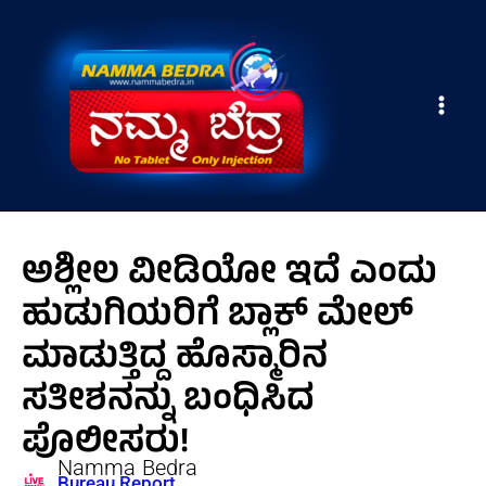
Skip
Main
to
Men
content
ಅಶ್ಲೀಲ ವೀಡಿಯೋ ಇದೆ ಎಂದು
ಹುಡುಗಿಯರಿಗೆ ಬ್ಲಾಕ್ ಮೇಲ್
ಮಾಡುತ್ತಿದ್ದ ಹೊಸ್ಮಾರಿನ
ಸತೀಶನನ್ನು ಬಂಧಿಸಿದ
ಪೊಲೀಸರು!
Namma Bedra
Bureau Report