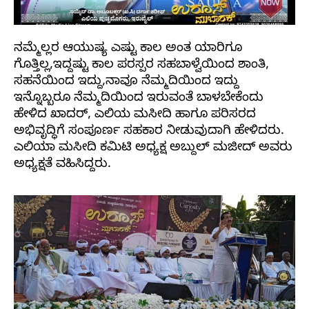
ನಮ್ಮೆಲ್ಲರ ಆಯುಷ್ಯ ಎಷ್ಟು ಕಾಲ ಅಂತ ಯಾರಿಗೂ
ಗೊತ್ತಿಲ್ಲ,ಇದ್ದಷ್ಟು ಕಾಲ ಪರಸ್ಪರ ಸಹಬಾಳ್ವೆಯಿಂದ ಶಾಂತಿ,
ಸಹನೆಯಿಂದ ಇದ್ದು,ನಾವೂ ನೆಮ್ಮದಿಯಿಂದ ಇದ್ದು
ಇನ್ನೊಬ್ಬರೂ ನೆಮ್ಮದಿಯಿಂದ ಇರುವಂತೆ ಬಾಳಬೇಕೆಂದು
ಹೇಳಿದ ಖಾದರ್, ಎಲಿಯ ಮಸೀದಿ ಹಾಗೂ ಪರಿಸರದ
ಅಭಿವೃದ್ಧಿಗೆ ಸಂಪೂರ್ಣ ಸಹಕಾರ ನೀಡುವುದಾಗಿ ಹೇಳಿದರು.
ಎಲಿಯಾ ಮಸೀದಿ ಕಮಿಟಿ ಅಧ್ಯಕ್ಷ ಅಬ್ದುಲ್ ಮಜೀದ್ ಅವರು
ಅಧ್ಯಕ್ಷತೆ ವಹಿಸಿದ್ದರು.