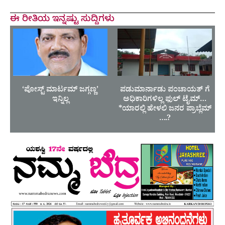
ಈ ರೀತಿಯ ಇನ್ನಷ್ಟು ಸುದ್ದಿಗಳು
‘ಪೋಸ್ಟ್ ಮಾರ್ಟಮ್ ಜಗ್ಗಣ್ಣ’
ಪಡುಮಾರ್ನಾಡು ಪಂಚಾಯತ್ ಗೆ
ಇನ್ನಿಲ್ಲ
ಅಧಿಕಾರಿಗಳಿಲ್ಲ ಫುಲ್ ಟೈಮ್…
*ಯಾರಲ್ಲಿ ಹೇಳಲಿ ಜನರ ಪ್ರಾಬ್ಲೆಮ್
….?