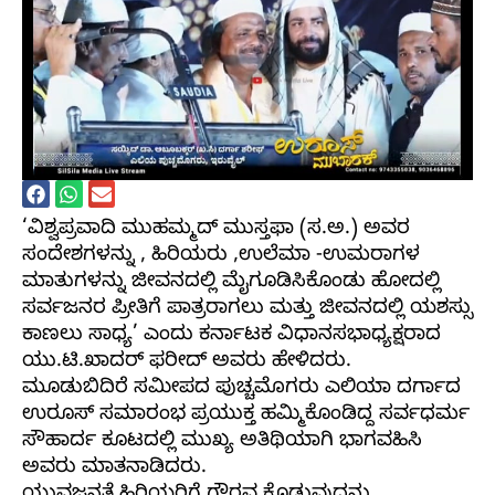
‘ವಿಶ್ವಪ್ರವಾದಿ ಮುಹಮ್ಮದ್ ಮುಸ್ತಫಾ (ಸ.ಅ.) ಅವರ
ಸಂದೇಶಗಳನ್ನು , ಹಿರಿಯರು ,ಉಲೆಮಾ -ಉಮರಾಗಳ
ಮಾತುಗಳನ್ನು ಜೀವನದಲ್ಲಿ ಮೈಗೂಡಿಸಿಕೊಂಡು ಹೋದಲ್ಲಿ
ಸರ್ವಜನರ ಪ್ರೀತಿಗೆ ಪಾತ್ರರಾಗಲು ಮತ್ತು ಜೀವನದಲ್ಲಿ ಯಶಸ್ಸು
ಕಾಣಲು ಸಾಧ್ಯ’ ಎಂದು ಕರ್ನಾಟಕ ವಿಧಾನಸಭಾಧ್ಯಕ್ಷರಾದ
ಯು.ಟಿ.ಖಾದರ್ ಫರೀದ್ ಅವರು ಹೇಳಿದರು.
ಮೂಡುಬಿದಿರೆ ಸಮೀಪದ ಪುಚ್ಚಮೊಗರು ಎಲಿಯಾ ದರ್ಗಾದ
ಉರೂಸ್ ಸಮಾರಂಭ ಪ್ರಯುಕ್ತ ಹಮ್ಮಿಕೊಂಡಿದ್ದ ಸರ್ವಧರ್ಮ
ಸೌಹಾರ್ದ ಕೂಟದಲ್ಲಿ ಮುಖ್ಯ ಅತಿಥಿಯಾಗಿ ಭಾಗವಹಿಸಿ
ಅವರು ಮಾತನಾಡಿದರು.