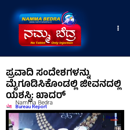
Skip
Main
to
Men
content
ಪ್ರವಾದಿ ಸಂದೇಶಗಳನ್ನು
ಮೈಗೂಡಿಸಿಕೊಂಡಲ್ಲಿ ಜೀವನದಲ್ಲಿ
ಯಶಸ್ವಿ: ಖಾದರ್
Namma Bedra
Bureau Report