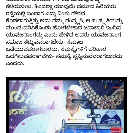
ಯುವಜನತೆ ಹಿರಿಯರಿಗೆ ಗೌರವ ಕೊಡುವುದನ್ನು
ಕಲಿಯಬೇಕು, ಹಿಂದೆಲ್ಲಾ ಯಾವುದೇ ಧರ್ಮದ ಹಿರಿಯರು
ರಸ್ತೆಯಲ್ಲಿ ಬಂದಾಗ ಎದ್ದು ನಿಂತು ಗೌರವ
ಕೊಡಲಾಗುತ್ತಿತ್ತು,ಅದು ನಮ್ಮ ಸಂಸ್ಕೃತಿ, ಆ ಸಂಸ್ಕೃತಿಯನ್ನು
ಮುಂದುವರಿಸಿಕೊಂಡು ಹೋಗಬೇಕಾದ ಜವಾಬ್ದಾರಿ ಇಂದಿನ
ಯುವಜನಾಂಗದ್ದು ಎಂದು ಹೇಳಿದ ಅವರು ಯುವಜನಾಂಗ
ಸಮಾಜ ಕಟ್ಟುವವರಾಗಬೇಕು- ಸಮಾಜ
ಒಡೆಯುವವರಾಗಬಾರದು, ಸಮಸ್ಯೆಗಳಿಗೆ ಪರಿಹಾರ
ಒದಗಿಸುವವರಾಗಬೇಕು- ಸಮಸ್ಯೆ ಸೃಷ್ಟಿಸುವವರಾಗಬಾರದು
ಎಂದರು.