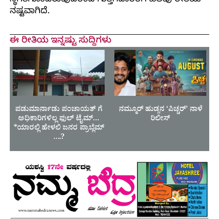
ಸ್ಥಗಿತಗೊಂಡಿರುವುದರಿಂದ ಗುತ್ತಿಗೆದಾರರಿಗೆ ಹಲವು ರೀತಿಯ
ನಷ್ಟವಾಗಿದೆ.
ಈ ರೀತಿಯ ಇನ್ನಷ್ಟು ಸುದ್ದಿಗಳು
ಪಡುಮಾರ್ನಾಡು ಪಂಚಾಯತ್ ಗೆ
ನಮ್ಮೂರ್ ಹುಡ್ಗನ ‘ಪಿಚ್ಚರ್’ ನಾಳೆ
ಅಧಿಕಾರಿಗಳಿಲ್ಲ ಫುಲ್ ಟೈಮ್…
ರಿಲೀಸ್
*ಯಾರಲ್ಲಿ ಹೇಳಲಿ ಜನರ ಪ್ರಾಬ್ಲೆಮ್
….?