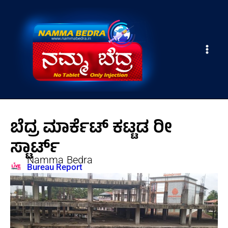
Skip
Main
to
Men
content
ಬೆದ್ರ ಮಾರ್ಕೆಟ್ ಕಟ್ಟಡ ರೀ
ಸ್ಟಾರ್ಟ್
Namma Bedra
Bureau Report