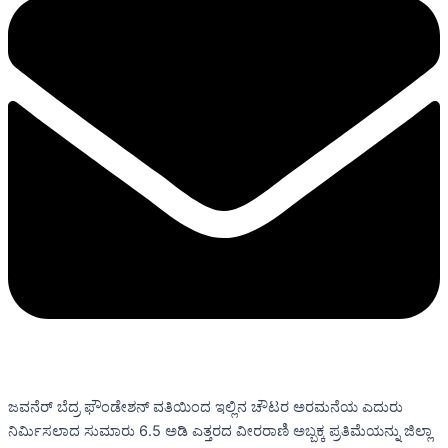
ಜವನೆರ್ ಬೆದ್ರ ಫೌಂಡೇಶನ್ ವತಿಯಿಂದ ಇಲ್ಲಿನ ಚೌಟರ ಅರಮನೆಯ ಎದುರು
ನಿರ್ಮಿಸಲಾದ ಸುಮಾರು 6.5 ಅಡಿ ಎತ್ತರದ ವೀರರಾಣಿ ಅಬ್ಬಕ್ಕ ಪ್ರತಿಮೆಯನ್ನು ಜಿಲ್ಲಾ