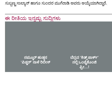
ಸುಬ್ಬಣ್ಣ ಸಾಲ್ಯಾನ್ ಹಾಗೂ ಸುಂದರ ಮುಗೆರಾಡಿ ಅವರು ಆಯ್ಕೆಯಾಗಿದ್ದಾರೆ.
ಈ ರೀತಿಯ ಇನ್ನಷ್ಟು ಸುದ್ದಿಗಳು
ನಮ್ಮೂರ್ ಹುಡ್ಗನ
ಬೆದ್ರದ ‘ಕಿಡ್ಸ್ ಪಾರ್ಕ್’
‘ಪಿಚ್ಚರ್’ ನಾಳೆ ರಿಲೀಸ್
ನಲ್ಲಿ ಒಂಜೈಕೊಂಜಿ
ಫ್ರೀ…!