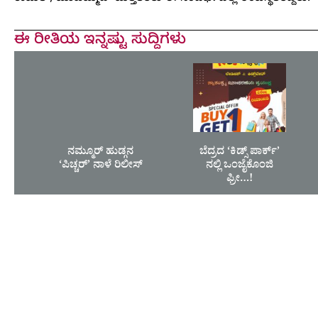
ಈ ರೀತಿಯ ಇನ್ನಷ್ಟು ಸುದ್ದಿಗಳು
ನಮ್ಮೂರ್ ಹುಡ್ಗನ
ಬೆದ್ರದ ‘ಕಿಡ್ಸ್ ಪಾರ್ಕ್’
‘ಪಿಚ್ಚರ್’ ನಾಳೆ ರಿಲೀಸ್
ನಲ್ಲಿ ಒಂಜೈಕೊಂಜಿ
ಫ್ರೀ…!