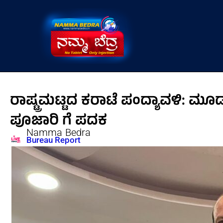
Skip
to
content
ರಾಷ್ಟ್ರಮಟ್ಟದ ಕರಾಟೆ ಪಂದ್ಯಾವಳಿ: ಮೂ
ಪೂಜಾರಿ ಗೆ ಪದಕ
Namma Bedra
Bureau Report