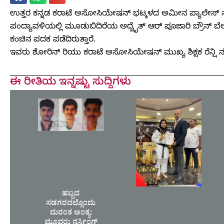
ಉತ್ತರ ಕನ್ನಡ ಕರಾಟೆ ಅಸೋಸಿಯೇಷನ್ ಭಟ್ಕಳದ ಅಮೀನ ಪ್ಯಾಲೇಸ್ ನಲ್ಲಿ
ಪಂದ್ಯಾವಳಿಯಲ್ಲಿ ಮೂಡುಬಿದಿರೆಯ ಅದ್ವೈತ್ ಆರ್ ಪೂಜಾರಿ ಬ್ರೌನ್ ಬೆಲ್ಟ
ಕಂಚಿನ ಪದಕ ಪಡೆದಿರುತ್ತಾರೆ.
ಇವರು ಶೋರಿನ್ ರಿಯು ಕರಾಟೆ ಅಸೋಸಿಯೇಷನ್ ಮುಖ್ಯ ಶಿಕ್ಷಕ ರೆನ್ಷಿ ನ
ಈ ರೀತಿಯ ಇನ್ನಷ್ಟು ಸುದ್ದಿಗಳು
ಹಬ್ಬದ
ಸಡಗರದಲ್ಲೊಂದು
ದುರಂತ ಅಂತ್ಯ:
ಮೂವರು ನರ್ಸಿಂಗ್