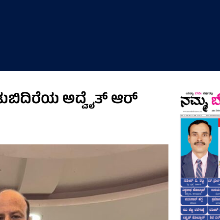
ಡುಬಿದಿರೆಯ ಅದ್ವೈತ್ ಆರ್