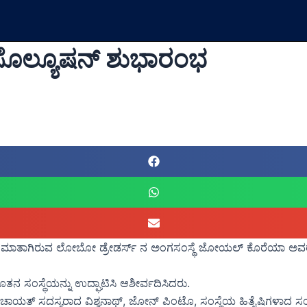
ರಿ ಸೊಲ್ಯೂಷನ್ ಶುಭಾರಂಭ
ಮನೆಮಾತಾಗಿರುವ ಲೋಬೋ ಡ್ರೇಡರ್ಸ್ ನ ಅಂಗಸಂಸ್ಥೆ ಜೋಯಲ್ ಕೊರೆಯಾ ಅವರ ಮಾಲೀ
ನ ಸಂಸ್ಥೆಯನ್ನು ಉದ್ಘಾಟಿಸಿ ಆಶೀರ್ವದಿಸಿದರು.
್ ಸದಸ್ಯರಾದ ವಿಶ್ವನಾಥ್, ಜೋನ್ ಪಿಂಟೊ, ಸಂಸ್ಥೆಯ ಹಿತೈಷಿಗಳಾದ ಸಂದ