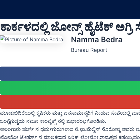
Skip
to
content
ಕಾರ್ಕಳದಲ್ಲಿ ಜೋನ್ಸ್ ಹೈಟೆಕ್ ಅಗ್
Namma Bedra
Bureau Report
ಮೂಡುಬಿದಿರೆಯಲ್ಲಿ ಕೃಷಿಕರು ಮತ್ತು ಜನಸಾಮಾನ್ಯರಿಗೆ ನೀಡುವ ಸೇವೆಯಲ್ಲಿ 
ಬಂಗ್ಲೆಗುಡ್ಡೆಯ ನಮನ ಕಾಂಪ್ಲೆಕ್ಸ್ ನಲ್ಲಿ ಶುಭಾರಂಭಗೊಂಡಿತು.
ಅಲಂಗಾರು ಚರ್ಚ್ ನ ಧರ್ಮಗುರುಗಳಾದ ರೆ.ಫಾ.ಮೆಲ್ವಿನ್ ನೊರೋನ್ಹ ಅವರು ನೂತ
ಲೋಬೋ ಟ್ರೇಡರ್ಸ್ ನ ಮಾಲಕರಾದ ಎರಿಕ್ ಲೋಬೋ,ರಾಮಕೃಷ್ಣ ಕಡಂಬ,ಪಂಚಾಯತ