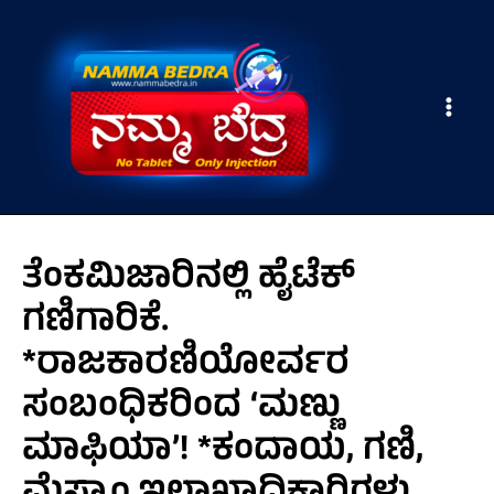
Skip
Main
to
Men
content
ತೆಂಕಮಿಜಾರಿನಲ್ಲಿ ಹೈಟೆಕ್
ಗಣಿಗಾರಿಕೆ.
*ರಾಜಕಾರಣಿಯೋರ್ವರ
ಸಂಬಂಧಿಕರಿಂದ ‘ಮಣ್ಣು
ಮಾಫಿಯಾ’! *ಕಂದಾಯ, ಗಣಿ,