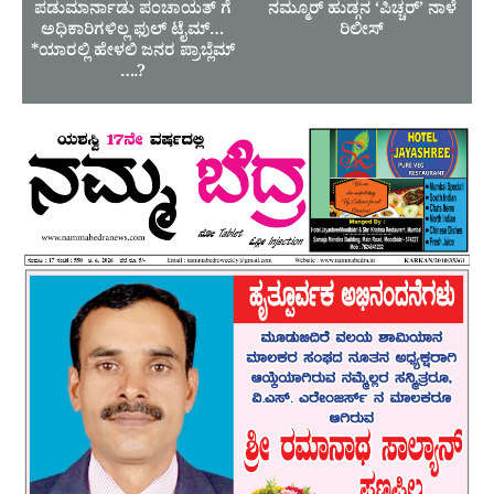
ಪಡುಮಾರ್ನಾಡು ಪಂಚಾಯತ್ ಗೆ
ನಮ್ಮೂರ್ ಹುಡ್ಗನ ‘ಪಿಚ್ಚರ್’ ನಾಳೆ
ಅಧಿಕಾರಿಗಳಿಲ್ಲ ಫುಲ್ ಟೈಮ್…
ರಿಲೀಸ್
*ಯಾರಲ್ಲಿ ಹೇಳಲಿ ಜನರ ಪ್ರಾಬ್ಲೆಮ್
….?