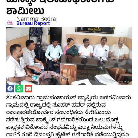
ಮೆಸ್ಕಾಂ ಇಲಾಖಾಧಿಕಾರಿಗಳು
ಶಾಮೀಲು
Namma Bedra
Bureau Report
ತೆಂಕಮಿಜಾರು ಗ್ರಾಮಪಂಚಾಯತ್ ವ್ಯಾಪ್ತಿಯ ಬಡಗಮಿಜಾರು
ಗ್ರಾಮದಲ್ಲಿ ರಾಜ್ಯದಲ್ಲಿ ಸೂಪರ್ ಪವರ್ ನಲ್ಲಿರುವ
ರಾಜಕಾರಣಿಯೋರ್ವರ ಸಂಬಂಧಿಕರು ಸೇರಿಕೊಂಡು
ನಡೆಸುತ್ತಿರುವ ಬಾಕ್ಸೈಟ್ ಗಣಿಗಾರಿಕೆಯಿಂದ ಬಲುದೊಡ್ಡ
ಪ್ರಾಕೃತಿಕ ವಿಕೋಪದ ಸಂಭವವಿದ್ದು ಎಲ್ಲಾ ನಿಯಮಗಳನ್ನು
ಗಾಳಿಗೆ ತೂರಿ ದಿನಂಪ್ರತಿ ಹೈಟೆಕ್ ಗಣಿಗಾರಿಕೆ ನಡೆಯುತ್ತಿದ್ದರೂ