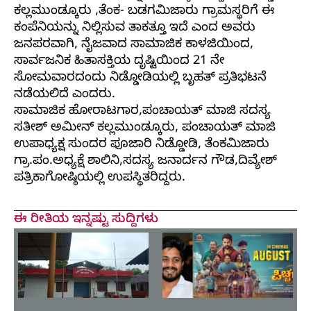
ಕಲ್ಲಮುಂಡ್ಕೂರು ,ತೆಂಕ- ಬಡಗಮಿಜಾರು ಗ್ರಾಮಸ್ಥರಿಗೆ ಈ
ಕಂಪೆನಿಯನ್ನು ನಿಲ್ಲಿಸುವ ತಾಕತ್ತೂ ಇದೆ ಎಂದ ಅವರು
ಜನಪರವಾಗಿ, ನೈಜವಾದ ಸಾಮಾಜಿಕ ಕಾಳಜಿಯಿಂದ,
ಸಾರ್ವಜನಿಕ ಹಿತಾಸಕ್ತಿಯ ದೃಷ್ಟಿಯಿಂದ 21 ನೇ
ಸೋಮವಾರದಂದು ನಿಡ್ಡೋಡಿಯಲ್ಲಿ ಬೃಹತ್ ಪ್ರತಿಭಟನೆ
ನಡೆಯಲಿದೆ ಎಂದರು.
ಸಾಮಾಜಿಕ ಹೋರಾಟಗಾರ,ಪಂಚಾಯತ್ ಮಾಜಿ ಸದಸ್ಯ
ಸತೀಶ್ ಅಮೀನ್ ಕಲ್ಲಮುಂಡ್ಕೂರು, ಪಂಚಾಯತ್ ಮಾಜಿ
ಉಪಾಧ್ಯಕ್ಷ ಸುಂದರ ಪೂಜಾರಿ ನಿಡ್ಡೋಡಿ, ತೆಂಕಮಿಜಾರು
ಗ್ರಾ.ಪಂ.ಅಧ್ಯಕ್ಷೆ ಶಾಲಿನಿ,ಸದಸ್ಯ ಜನಾರ್ದನ ಗೌಡ,ದಿವ್ಯೇಶ್
ಪತ್ರಿಕಾಗೋಷ್ಠಿಯಲ್ಲಿ ಉಪಸ್ಥಿತರಿದ್ದರು.
ಈ ರೀತಿಯ ಇನ್ನಷ್ಟು ಸುದ್ದಿಗಳು