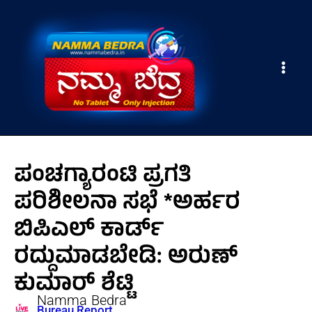
Skip
Main
to
Men
content
ಪಂಚಗ್ಯಾರಂಟಿ ಪ್ರಗತಿ
ಪರಿಶೀಲನಾ ಸಭೆ *ಅರ್ಹರ
ಬಿಪಿಎಲ್ ಕಾರ್ಡ್
ರದ್ದುಮಾಡಬೇಡಿ: ಅರುಣ್
ಕುಮಾರ್ ಶೆಟ್ಟಿ
Namma Bedra
Bureau Report