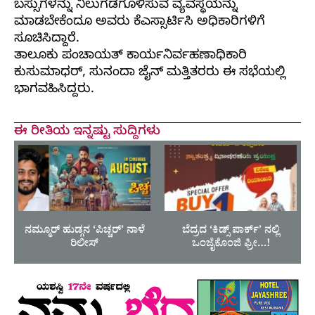
ಬಸ್ಸುಗಳನ್ನು ನಿಲುಗಡೆಗೊಳಿಸುವ ವ್ಯವಸ್ಥೆಯನ್ನು
ಮಾಡಬೇಕೆಂದೂ ಅವರು ಕೆಎಸ್ಸಾರ್ಟಿಸಿ ಅಧಿಕಾರಿಗಳಿಗೆ
ಸೂಚಿಸಿದ್ದಾರೆ.
ತಾಲೂಕು ಪಂಚಾಯತ್ ಕಾರ್ಯನಿರ್ವಹಣಾಧಿಕಾರಿ
ಕುಸುಮಾಧರ್, ಸುನಂದಾ ಜೈನ್ ಮತ್ತಿತರರು ಈ ಸಭೆಯಲ್ಲಿ
ಭಾಗವಹಿಸಿದ್ದರು.
ಈ ರೀತಿಯ ಇನ್ನಷ್ಟು ಸುದ್ದಿಗಳು
ನಮ್ಮೂರ್ ಹುಡ್ಗನ ‘ಪಿಚ್ಚರ್’ ನಾಳೆ
ಬೆದ್ರದ ‘ಕಿಡ್ಸ್ ಪಾರ್ಕ್’ ನಲ್ಲಿ
ರಿಲೀಸ್
ಒಂಜೈಕೊಂಜಿ ಫ್ರೀ…!