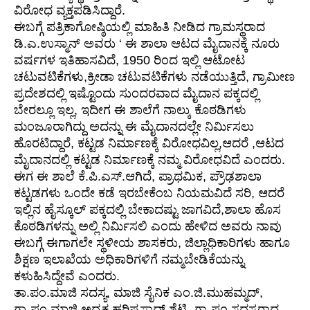
ವಿರೋಧ ವ್ಯಕ್ತಪಡಿಸಿದ್ದಾರೆ.
ಈಬಗ್ಗೆ ಪತ್ರಿಕಾಗೋಷ್ಠಿಯಲ್ಲಿ ಮಾಹಿತಿ ನೀಡಿದ ಗ್ರಾಮಸ್ಥರಾದ
ಡಿ.ಎ.ಉಸ್ಮಾನ್ ಅವರು ‘ ಈ ಶಾಲಾ ಆಟದ ಮೈದಾನಕ್ಕೆ ನೂರು
ವರ್ಷಗಳ ಇತಿಹಾಸವಿದೆ, 1950 ರಿಂದ ಇಲ್ಲಿ ಆಟೋಟ
ಚಟುವಟಿಕೆಗಳು,ಕ್ರೀಡಾ ಚಟುವಟಿಕೆಗಳು ನಡೆಯುತ್ತಿದೆ, ಗ್ರಾಮೀಣ
ಪ್ರದೇಶದಲ್ಲಿ ಇಷ್ಟೊಂದು ಸುಂದರವಾದ ಮೈದಾನ ಪಕ್ಕದಲ್ಲಿ
ಬೇರಲ್ಲೂ ಇಲ್ಲ, ಇದೀಗ ಈ ಶಾಲೆಗೆ ನಾಲ್ಕು ಕೊಠಡಿಗಳು
ಮಂಜೂರಾಗಿದ್ದು ಅದನ್ನು ಈ ಮೈದಾನದಲ್ಲೇ ನಿರ್ಮಿಸಲು
ಹೊರಟಿದ್ದಾರೆ, ಕಟ್ಟಡ ನಿರ್ಮಾಣಕ್ಕೆ ವಿರೋಧವಿಲ್ಲ,ಆದರೆ ,ಆಟದ
ಮೈದಾನದಲ್ಲಿ ಕಟ್ಟಡ ನಿರ್ಮಾಣಕ್ಕೆ ನಮ್ಮ ವಿರೋಧವಿದೆ ಎಂದರು.
ಈಗ ಈ ಶಾಲೆ ಕೆ.ಪಿ.ಎಸ್.ಆಗಿದೆ, ಪ್ರಾಥಮಿಕ, ಪ್ರೌಢಶಾಲಾ
ಕಟ್ಟಡಗಳು ಒಂದೇ ಕಡೆ ಇರಬೇಕೆಂಬ ನಿಯಮವಿದೆ ಸರಿ, ಆದರೆ
ಇಲ್ಲಿನ ಹೈಸ್ಕೂಲ್ ಪಕ್ಕದಲ್ಲಿ ಬೇಕಾದಷ್ಟು ಜಾಗವಿದೆ,ಶಾಲಾ ಹೊಸ
ಕೊಠಡಿಗಳನ್ನು ಅಲ್ಲಿ ನಿರ್ಮಿಸಲಿ ಎಂದು ಹೇಳಿದ ಅವರು ನಾವು
ಈಬಗ್ಗೆ ಈಗಾಗಲೇ ಸ್ಥಳೀಯ ಶಾಸಕರು, ಜಿಲ್ಲಾಧಿಕಾರಿಗಳು ಹಾಗೂ
ಶಿಕ್ಷಣ ಇಲಾಖೆಯ ಅಧಿಕಾರಿಗಳಿಗೆ ನಮ್ಮಬೇಡಿಕೆಯನ್ನು
ಕಳುಹಿಸಿದ್ದೇವೆ ಎಂದರು.
ತಾ‌.ಪಂ.ಮಾಜಿ ಸದಸ್ಯ, ಮಾಜಿ ಸೈನಿಕ ಎಂ.ಜಿ.ಮುಹಮ್ಮದ್,
ಗ್ರಾ.ಪಂ.ಮಾಜಿ ಅಧ್ಯಕ್ಷ ಹರಿಪ್ರಸಾದ್ ಶೆಟ್ಟಿ, ಗ್ರಾ.ಪಂ.ಸದಸ್ಯರಾದ